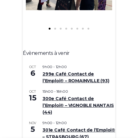
Évènements à venir
9h00
-
12h00
OCT
6
299e Café Contact de
l’Emploi® – ROMAINVILLE (93)
15h00
-
18h00
OCT
15
300e Café Contact de
l’Emploi® – VIGNOBLE NANTAIS
(44)
9h00
-
12h00
NOV
5
301e Café Contact de l’Emploi®
– STRASBOURG (67)