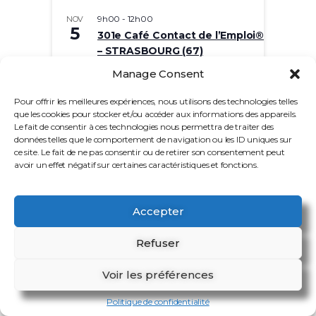
9h00
-
12h00
NOV
5
301e Café Contact de l’Emploi®
– STRASBOURG (67)
Manage Consent
9h00
-
12h00
NOV
10
302e Café Contact de
Pour offrir les meilleures expériences, nous utilisons des technologies telles
l’Emploi® – MONTFERMEIL (93)
que les cookies pour stocker et/ou accéder aux informations des appareils.
Le fait de consentir à ces technologies nous permettra de traiter des
Voir le calendrier
données telles que le comportement de navigation ou les ID uniques sur
ce site. Le fait de ne pas consentir ou de retirer son consentement peut
avoir un effet négatif sur certaines caractéristiques et fonctions.
Accepter
Refuser
© 2026
Café Contact de l'Emploi®
|
Voir les préférences
Designed by:
Theme Freesia
| Powered by:
WordPress
Politique de confidentialité