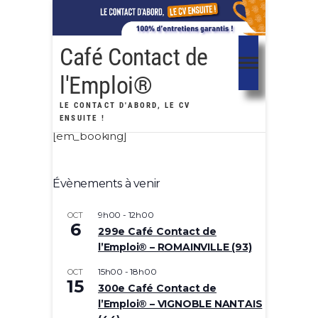
Café Contact de
l'Emploi®
LE CONTACT D'ABORD, LE CV
ENSUITE !
[em_booking]
Évènements à venir
9h00
-
12h00
OCT
6
299e Café Contact de
l’Emploi® – ROMAINVILLE (93)
15h00
-
18h00
OCT
15
300e Café Contact de
l’Emploi® – VIGNOBLE NANTAIS