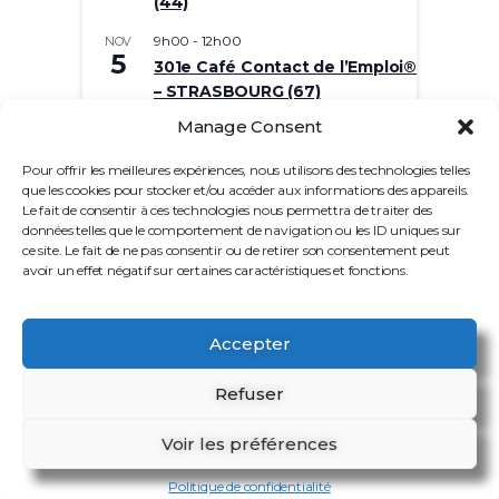
(44)
9h00
-
12h00
NOV
5
301e Café Contact de l’Emploi®
– STRASBOURG (67)
Manage Consent
9h00
-
12h00
NOV
10
302e Café Contact de
Pour offrir les meilleures expériences, nous utilisons des technologies telles
l’Emploi® – MONTFERMEIL (93)
que les cookies pour stocker et/ou accéder aux informations des appareils.
Le fait de consentir à ces technologies nous permettra de traiter des
Voir le calendrier
données telles que le comportement de navigation ou les ID uniques sur
ce site. Le fait de ne pas consentir ou de retirer son consentement peut
avoir un effet négatif sur certaines caractéristiques et fonctions.
Accepter
Refuser
© 2026
Café Contact de l'Emploi®
|
Voir les préférences
Designed by:
Theme Freesia
| Powered by:
WordPress
Politique de confidentialité