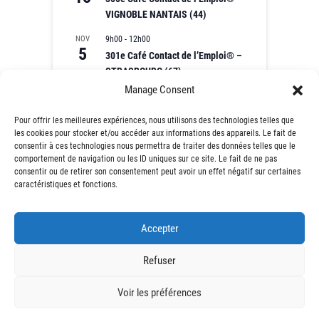
VIGNOBLE NANTAIS (44)
NOV
9h00
-
12h00
5
301e Café Contact de l’Emploi® –
STRASBOURG (67)
Manage Consent
NOV
9h00
-
12h00
10
302e Café Contact de l’Emploi® –
Pour offrir les meilleures expériences, nous utilisons des technologies telles que
MONTFERMEIL (93)
les cookies pour stocker et/ou accéder aux informations des appareils. Le fait de
consentir à ces technologies nous permettra de traiter des données telles que le
Voir le calendrier
comportement de navigation ou les ID uniques sur ce site. Le fait de ne pas
consentir ou de retirer son consentement peut avoir un effet négatif sur certaines
caractéristiques et fonctions.
Accepter
Facebook
Instagram
LinkedIn
Refuser
Voir les préférences
© 2026
Café Contact de l'Emploi®
| Designed by: