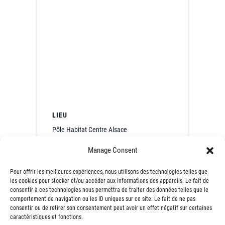
LIEU
Pôle Habitat Centre Alsace
27 Avenue de l'Europe
Manage Consent
Colmar
,
68000
France
+ Google Map
Pour offrir les meilleures expériences, nous utilisons des technologies telles que
les cookies pour stocker et/ou accéder aux informations des appareils. Le fait de
253e Café Contact de
256e Café Contact
consentir à ces technologies nous permettra de traiter des données telles que le
l’Emploi® – Mulhouse
de l’Emploi – Bobigny
comportement de navigation ou les ID uniques sur ce site. Le fait de ne pas
(68)
(93)
consentir ou de retirer son consentement peut avoir un effet négatif sur certaines
caractéristiques et fonctions.