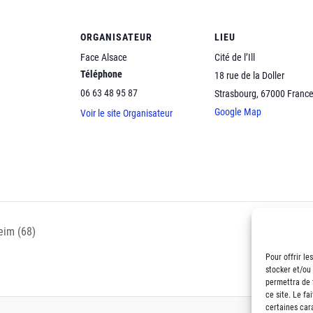
ORGANISATEUR
LIEU
Face Alsace
Cité de l’Ill
Téléphone
18 rue de la Doller
06 63 48 95 87
Strasbourg
,
67000
Franc
Google Map
Voir le site Organisateur
eim (68)
272e Café Co
Pour offrir le
stocker et/ou
permettra de 
ce site. Le fa
certaines cara