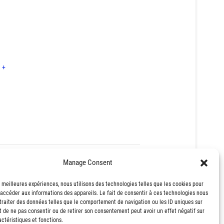
e
+
Manage Consent
ntact de l’Emploi – Noisy-Le-Grand (93)
s meilleures expériences, nous utilisons des technologies telles que les cookies pour
 accéder aux informations des appareils. Le fait de consentir à ces technologies nous
traiter des données telles que le comportement de navigation ou les ID uniques sur
it de ne pas consentir ou de retirer son consentement peut avoir un effet négatif sur
ctéristiques et fonctions.