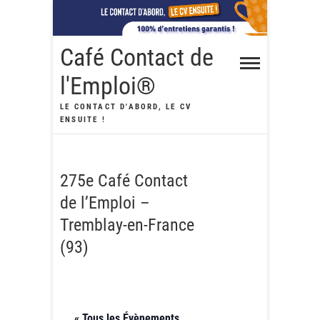
Skip
to
content
Café Contact de
l'Emploi®
LE CONTACT D'ABORD, LE CV
ENSUITE !
275e Café Contact
de l’Emploi –
Tremblay-en-France
(93)
« Tous les Évènements