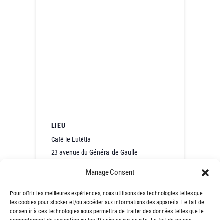
LIEU
Café le Lutétia
23 avenue du Général de Gaulle
Tremblay-en-France
,
93290
France
+
Manage Consent
Google Map
Pour offrir les meilleures expériences, nous utilisons des technologies telles que
les cookies pour stocker et/ou accéder aux informations des appareils. Le fait de
274e Café Contact de
276e Café Contact
consentir à ces technologies nous permettra de traiter des données telles que le
l’Emploi – Mulhouse (68)
de l’Emploi – Cernay