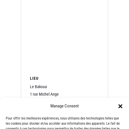
LIEU
Le Bakoua
1 rue Michel Ange
Saint-Nazaire
,
France
44600
+ Google
Manage Consent
Map
Pour offrir les meilleures expériences, nous utilisons des technologies telles que
les cookies pour stocker et/ou accéder aux informations des appareils. Le fait de
284e Café Contact
286e Café Contact de
consentir à ces technologies nous permettra de traiter des données telles que le