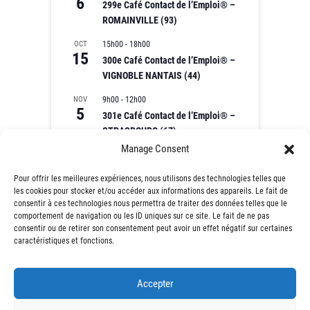
6
299e Café Contact de l’Emploi® –
ROMAINVILLE (93)
OCT
15h00
-
18h00
15
300e Café Contact de l’Emploi® –
VIGNOBLE NANTAIS (44)
NOV
9h00
-
12h00
5
301e Café Contact de l’Emploi® –
STRASBOURG (67)
Manage Consent
NOV
9h00
-
12h00
10
302e Café Contact de l’Emploi® –
Pour offrir les meilleures expériences, nous utilisons des technologies telles que
MONTFERMEIL (93)
les cookies pour stocker et/ou accéder aux informations des appareils. Le fait de
consentir à ces technologies nous permettra de traiter des données telles que le
Voir le calendrier
comportement de navigation ou les ID uniques sur ce site. Le fait de ne pas
consentir ou de retirer son consentement peut avoir un effet négatif sur certaines
caractéristiques et fonctions.
Accepter