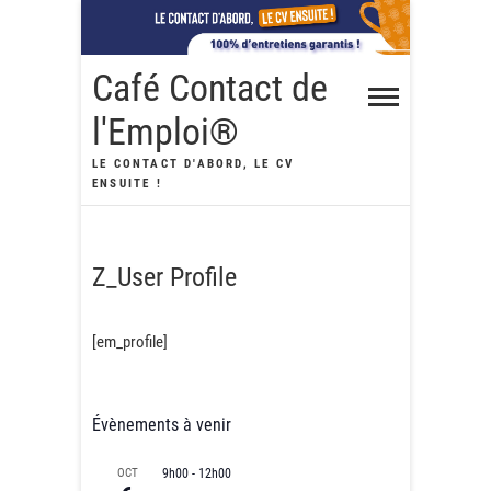
Skip
to
content
Café Contact de
l'Emploi®
LE CONTACT D'ABORD, LE CV
ENSUITE !
Z_User Profile
[em_profile]
Évènements à venir
OCT
9h00
-
12h00