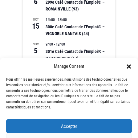
6
299e Café Contact de l’Emploi® –
ROMAINVILLE (93)
OCT
15h00
-
18h00
15
300e Café Contact de l’Emploi® –
VIGNOBLE NANTAIS (44)
NOV
9h00
-
12h00
5
301e Café Contact de l’Emploi® –
STRASBOURG (67)
Manage Consent
NOV
9h00
-
12h00
10
302e Café Contact de l’Emploi® –
Pour offrir les meilleures expériences, nous utilisons des technologies telles que
MONTFERMEIL (93)
les cookies pour stocker et/ou accéder aux informations des appareils. Le fait de
consentir à ces technologies nous permettra de traiter des données telles que le
Voir le calendrier
comportement de navigation ou les ID uniques sur ce site. Le fait de ne pas
consentir ou de retirer son consentement peut avoir un effet négatif sur certaines
caractéristiques et fonctions.
Accepter