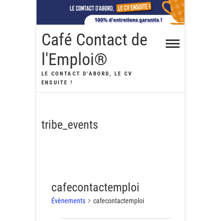
Skip
to
content
Café Contact de
l'Emploi®
LE CONTACT D'ABORD, LE CV
ENSUITE !
tribe_events
cafecontactemploi
Évènements
cafecontactemploi