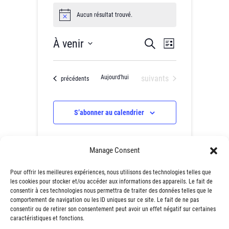
Évènements
Aucun résultat trouvé.
N
o
t
R
N
À venir
R
i
L
c
e
a
e
i
S
e
c
s
h
é
v
c
t
Évènements
Aujourd’hui
suivants
Évènements
précédents
e
l
e
i
h
r
e
c
g
e
h
S’abonner au calendrier
c
e
a
r
t
t
c
i
Manage Consent
i
o
h
o
n
e
Pour offrir les meilleures expériences, nous utilisons des technologies telles que
n
les cookies pour stocker et/ou accéder aux informations des appareils. Le fait de
n
e
consentir à ces technologies nous permettra de traiter des données telles que le
e
d
comportement de navigation ou les ID uniques sur ce site. Le fait de ne pas
t
z
consentir ou de retirer son consentement peut avoir un effet négatif sur certaines
e
caractéristiques et fonctions.
n
u