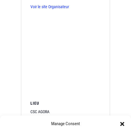
Voir le site Organisateur
LIEU
CSC AGORA
7 rue de la 4eDMM
Manage Consent
Cernay
,
France
+ Google Map