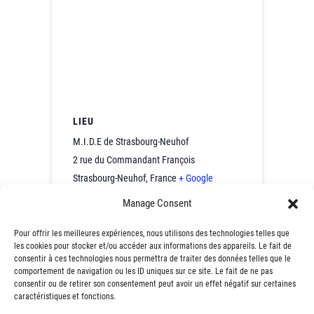
LIEU
M.I.D.E de Strasbourg-Neuhof
2 rue du Commandant François
Strasbourg-Neuhof
,
France
+ Google
Map
Manage Consent
247e Café
249e Café Contact de
Pour offrir les meilleures expériences, nous utilisons des technologies telles que
les cookies pour stocker et/ou accéder aux informations des appareils. Le fait de
Contact de
l’Emploi® – La Garenne-
consentir à ces technologies nous permettra de traiter des données telles que le
l’Emploi® – Cernay
Colombes au Théatre (92)
comportement de navigation ou les ID uniques sur ce site. Le fait de ne pas
(68)
consentir ou de retirer son consentement peut avoir un effet négatif sur certaines
caractéristiques et fonctions.