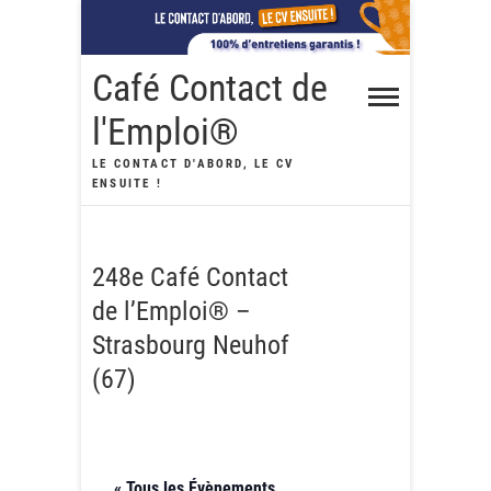
Skip
to
content
Café Contact de
l'Emploi®
LE CONTACT D'ABORD, LE CV
ENSUITE !
248e Café Contact
de l’Emploi® –
Strasbourg Neuhof
(67)
« Tous les Évènements